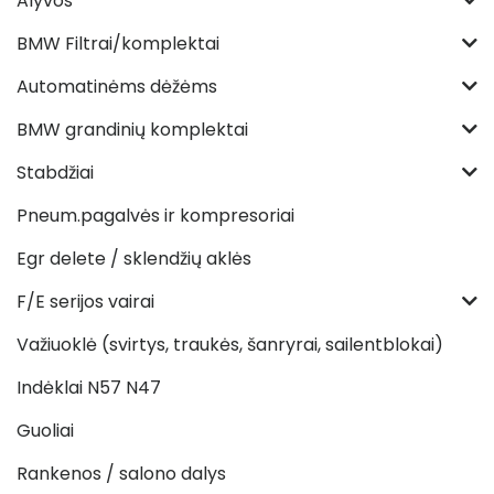
Alyvos
BMW Filtrai/komplektai
Automatinėms dėžėms
BMW grandinių komplektai
Stabdžiai
Pneum.pagalvės ir kompresoriai
Egr delete / sklendžių aklės
F/E serijos vairai
Važiuoklė (svirtys, traukės, šanryrai, sailentblokai)
Indėklai N57 N47
Guoliai
Rankenos / salono dalys