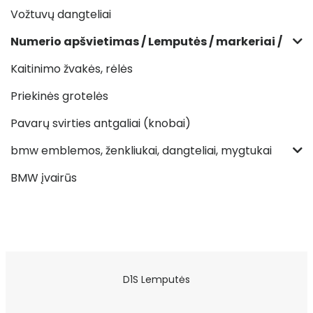
Vožtuvų dangteliai
Numerio apšvietimas / Lemputės / markeriai /
Kaitinimo žvakės, rėlės
Priekinės grotelės
Pavarų svirties antgaliai (knobai)
bmw emblemos, ženkliukai, dangteliai, mygtukai
BMW įvairūs
D1S Lemputės