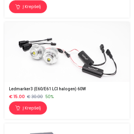
Į Krepšelį
Ledmarker3 (E60/E61 LCI halogen) 60W
€
15.00
€
30.00
50%
Į Krepšelį