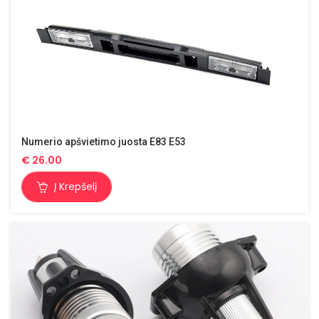
Numerio apšvietimo juosta E83 E53
€
26.00
Į Krepšelį