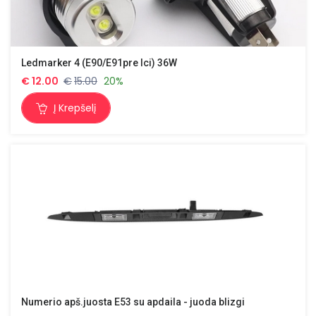
Ledmarker 4 (E90/E91pre lci) 36W
€
12.00
€
15.00
20%
Į Krepšelį
Numerio apš.juosta E53 su apdaila - juoda blizgi