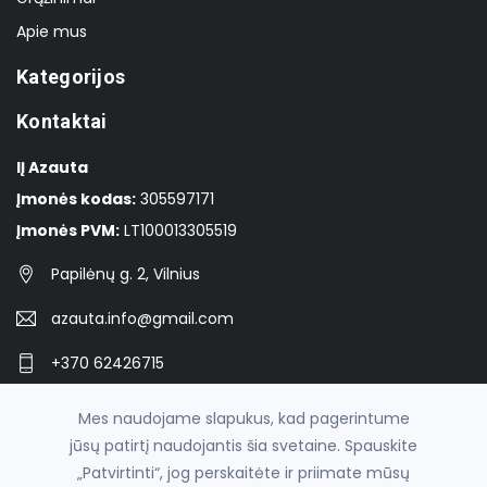
Apie mus
Kategorijos
Kontaktai
IĮ Azauta
Įmonės kodas:
305597171
Įmonės PVM:
LT100013305519
Papilėnų g. 2, Vilnius
azauta.info@gmail.com
+370 62426715
Facebook
Mes naudojame slapukus, kad pagerintume
jūsų patirtį naudojantis šia svetaine. Spauskite
„Patvirtinti“, jog perskaitėte ir priimate mūsų
© 2026
azauta