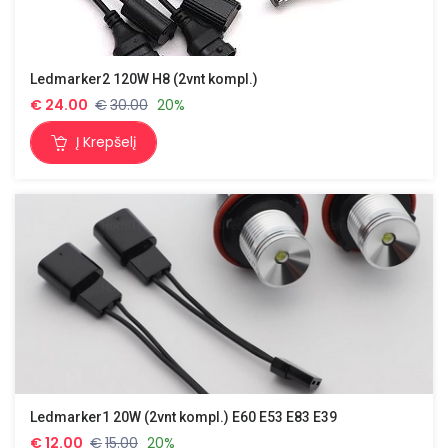
Ledmarker2 120W H8 (2vnt kompl.)
€
24.00
€
30.00
20%
Į Krepšelį
Ledmarker1 20W (2vnt kompl.) E60 E53 E83 E39
€
12.00
€
15.00
20%