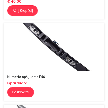
€
40.00
Į Krepšelį
Numerio apš.juosta E46
Išparduota
Pasirinkite