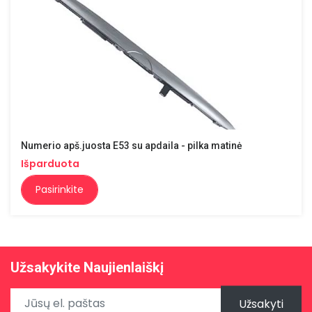
Numerio apš.juosta E53 su apdaila - pilka matinė
Išparduota
Pasirinkite
Užsakykite Naujienlaiškį
Užsakyti