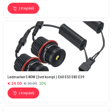
Į Krepšelį
Ledmarker5 80W (2vnt kompl.) E60 E53 E83 E39
€
24.00
€
30.00
20%
Į Krepšelį