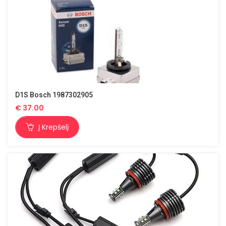
D1S Bosch 1987302905
€
37.00
Į Krepšelį