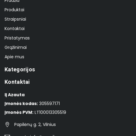
Pradžia
Produktai
Straipsniai
Kontaktai
Pristatymas
Grąžinimai
Apie mus
Kategorijos
Kontaktai
IĮ Azauta
Įmonės kodas:
305597171
Įmonės PVM:
LT100013305519
Papilėnų g. 2, Vilnius