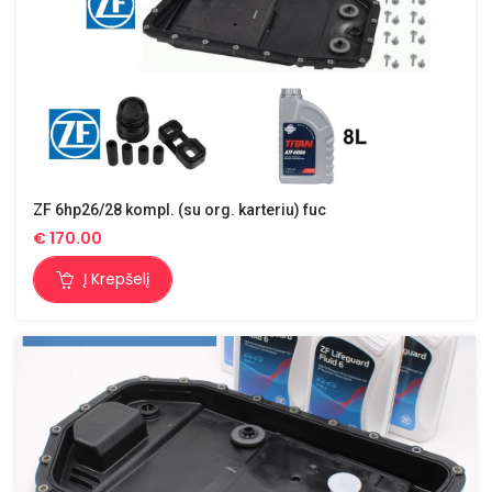
ZF 6hp26/28 kompl. (su org. karteriu) fuc
€
170.00
Į Krepšelį