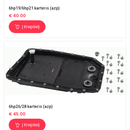
6hp19/6hp21 karteris (azp)
€
40.00
Į Krepšelį
6hp26/28 karteris (azp)
€
45.00
Į Krepšelį