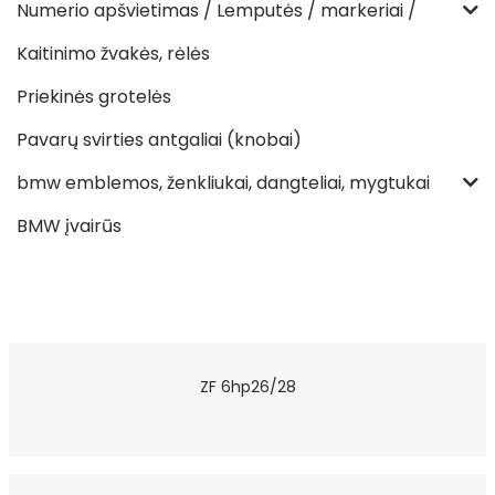
Numerio apšvietimas / Lemputės / markeriai /
Kaitinimo žvakės, rėlės
Priekinės grotelės
Pavarų svirties antgaliai (knobai)
bmw emblemos, ženkliukai, dangteliai, mygtukai
BMW įvairūs
ZF 6hp26/28