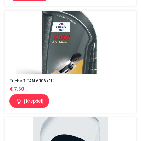
Fuchs TITAN 6006 (1L)
€
7.50
Į Krepšelį