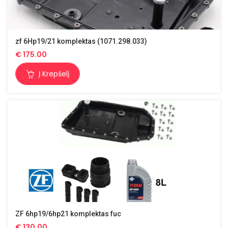
zf 6Hp19/21 komplektas (1071.298.033)
€
175.00
Į Krepšelį
ZF 6hp19/6hp21 komplektas fuc
€
130.00