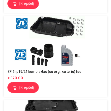
Į Krepšelį
ZF 6hp19/21 komplektas (su org. karteriu) fuc
€
170.00
Į Krepšelį