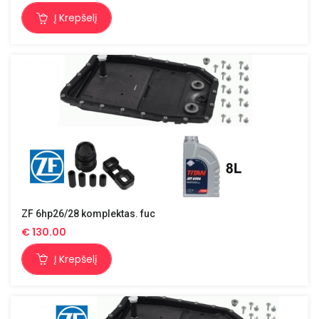
Į Krepšelį
ZF 6hp26/28 komplektas. fuc
€
130.00
Į Krepšelį