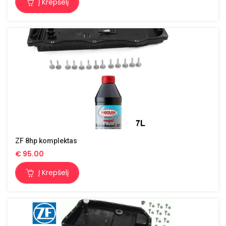
Į Krepšelį
ZF 8hp komplektas
€
95.00
Į Krepšelį