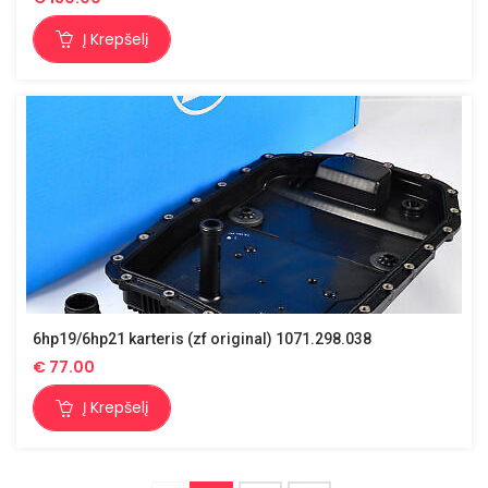
Į Krepšelį
6hp19/6hp21 karteris (zf original) 1071.298.038
€
77.00
Į Krepšelį