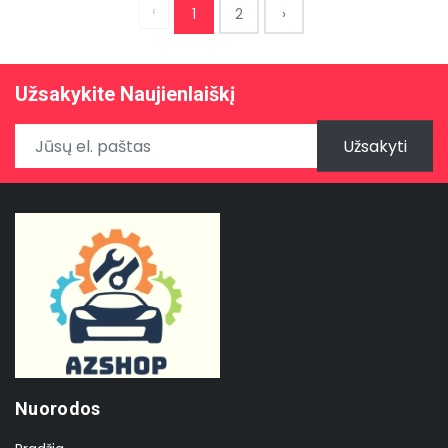
‹
1
2
›
Užsakykite Naujienlaiškį
Užsakyti
Nuorodos