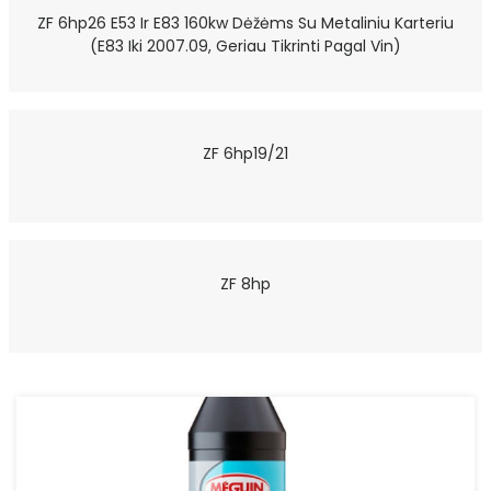
ZF 6hp26 E53 Ir E83 160kw Dėžėms Su Metaliniu Karteriu
(E83 Iki 2007.09, Geriau Tikrinti Pagal Vin)
ZF 6hp19/21
ZF 8hp