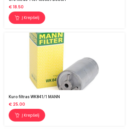
€
18.50
Į Krepšelį
Kuro filtras WK841/1 MANN
€
25.00
Į Krepšelį