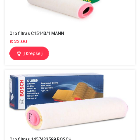
Oro filtras C15143/1 MANN
€
22.00
Į Krepšelį
Oro filtras 1457433589 BOSCH