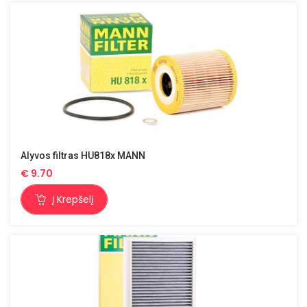
Alyvos filtras HU818x MANN
€
9.70
Į Krepšelį