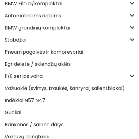
BMW Filtrai/komplektai
Automatinėms dėžėms
BMW grandinių komplektai
Stabdžiai
Pneum.pagalvės ir kompresoriai
Egr delete / sklendžių aklės
F/E serijos vairai
Važiuoklė (svirtys, traukės, šanryrai, sailentblokai)
Indėklai N57 N47
Guoliai
Rankenos / salono dalys
Vožtuvų dangteliai