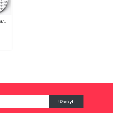
vairo lipdukas 45mm (juoda/balta)
Užsakyti