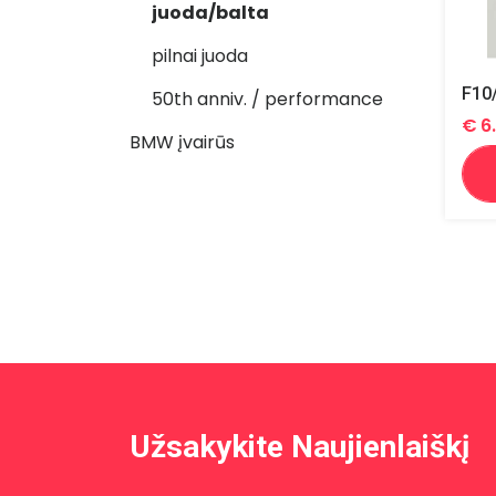
juoda/balta
pilnai juoda
50th anniv. / performance
€
6
BMW įvairūs
Užsakykite Naujienlaiškį