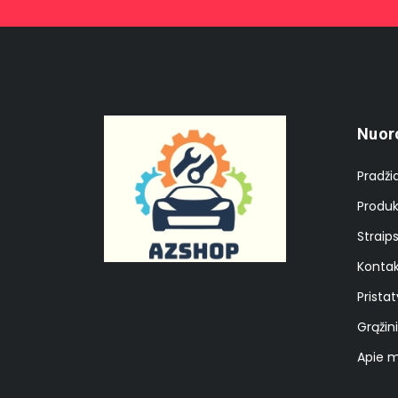
Nuor
Pradži
Produk
Straips
Kontak
Prista
Grąžin
Apie 