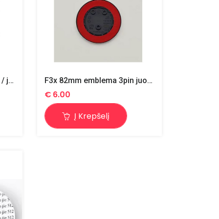
Ratlankių dangteliai 56mm / juoda/balta / 4vnt.
F3x 82mm emblema 3pin juoda/balta
€
6.00
Į Krepšelį