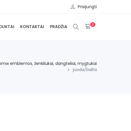
Prisijungti
0
DUKTAI
KONTAKTAI
PRADŽIA
bmw emblemos, ženkliukai, dangteliai, mygtukai
juoda/balta