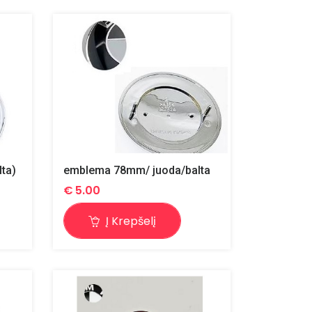
ta)
emblema 78mm/ juoda/balta
€
5.00
Į Krepšelį