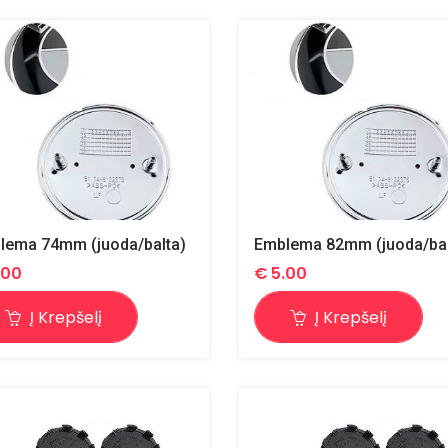
lema 74mm (juoda/balta)
Emblema 82mm (juoda/bal
.00
€
5.00
Į Krepšelį
Į Krepšelį