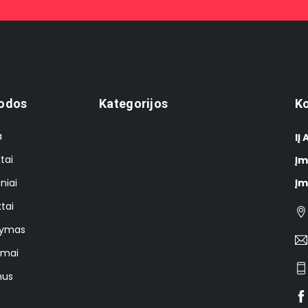
odos
Kategorijos
Ko
a
IĮ
tai
Įm
niai
Įm
tai
tymas
imai
mus