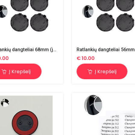
Ratlankių dangteliai 68mm (juoda/balta) / 4vnt.
0.00
€
10.00
Į Krepšelį
Į Krepšelį