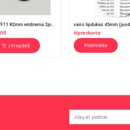
F10/F11 82mm emblema 2pin / juoda/balta
.00
Išparduota
Pasirinkite
Į Krepšelį