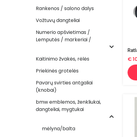
Rankenos / salono dalys
Vožtuvų dangteliai
Numerio apšvietimas /
Lemputės / markeriai /
Kaitinimo žvakės, rėlės
€
1
Priekinės grotelės
Pavarų svirties antgaliai
(knobai)
bmw emblemos, ženkliukai,
dangteliai, mygtukai
mėlyna/balta