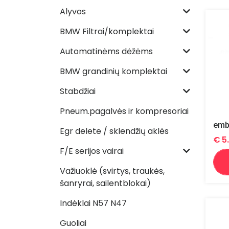
Alyvos
BMW Filtrai/komplektai
Automatinėms dėžėms
BMW grandinių komplektai
Stabdžiai
Pneum.pagalvės ir kompresoriai
emb
Egr delete / sklendžių aklės
€
5
F/E serijos vairai
Važiuoklė (svirtys, traukės,
šanryrai, sailentblokai)
Indėklai N57 N47
Guoliai