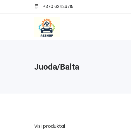
+370 62426715
Juoda/balta
Visi produktai