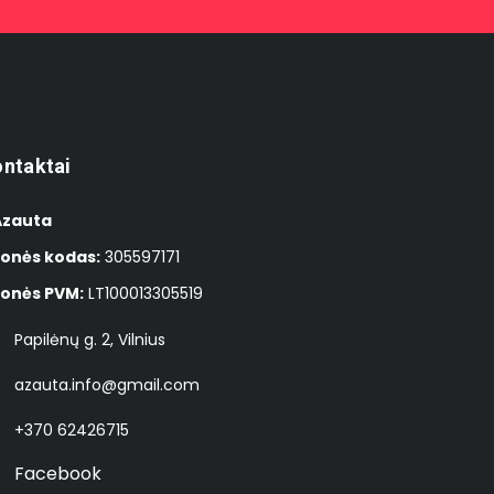
ntaktai
 Azauta
onės kodas:
305597171
onės PVM:
LT100013305519
Papilėnų g. 2, Vilnius
azauta.info@gmail.com
+370 62426715
Facebook