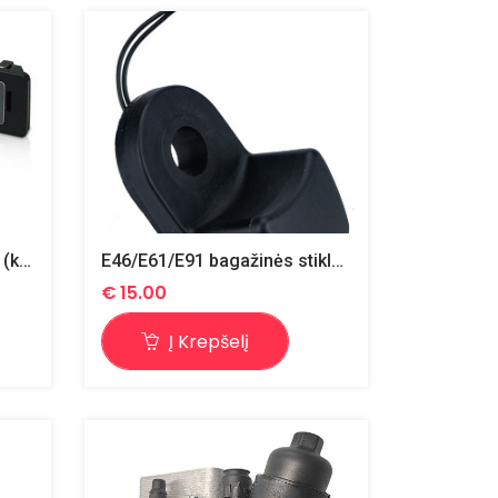
Led numerio apšvietimas1 (kompl.)
E46/E61/E91 bagažinės stiklo mygtukas
€
15.00
Į Krepšelį