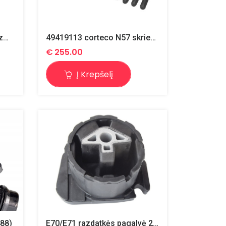
E60/E61 valytuvų mechanizmas
49419113 corteco N57 skriemulys alk.veleno
€
255.00
Į Krepšelį
88)
E70/E71 razdatkės pagalvė 22316864675