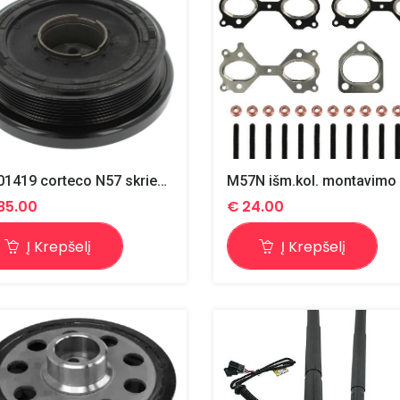
80001419 corteco N57 skriemulys alk.veleno
85.00
€
24.00
Į Krepšelį
Į Krepšelį