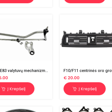
E46 E83 valytuvų mechanizmas
5.00
€
20.00
Į Krepšelį
Į Krepšelį