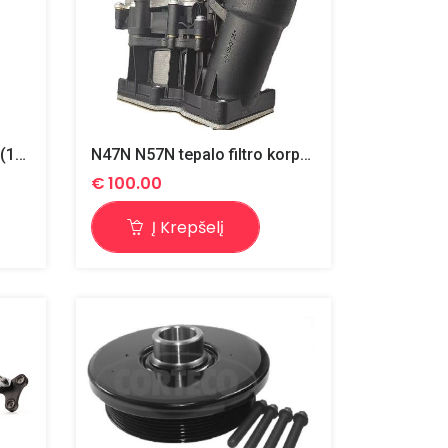
N57 tepalo filtro korpusas (11427800066) pilnas, su aušintuvu
N47N N57N tepalo filtro korpusas (11428507697) pilnas su radiatoriais
€
100.00
Į Krepšelį