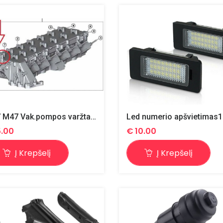
M57 M47 Vak.pompos varžtai / auskaro varžtai 2vnt original.
5.00
€
10.00
Į Krepšelį
Į Krepšelį