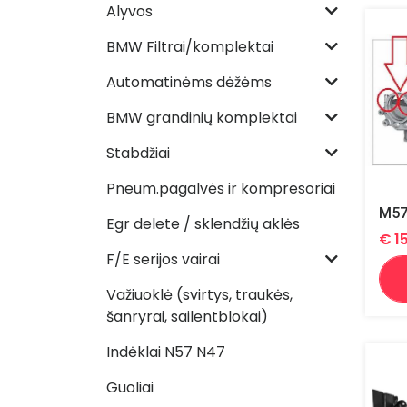
Alyvos
BMW Filtrai/komplektai
Automatinėms dėžėms
BMW grandinių komplektai
Stabdžiai
Pneum.pagalvės ir kompresoriai
Egr delete / sklendžių aklės
€
1
F/E serijos vairai
Važiuoklė (svirtys, traukės,
šanryrai, sailentblokai)
Indėklai N57 N47
Guoliai