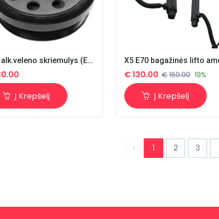
N47 alk.veleno skriemulys (E serija) 80000936 corteco
30.00
€
130.00
€
160.00
19%
Į Krepšelį
Į Krepšelį
‹
1
2
3