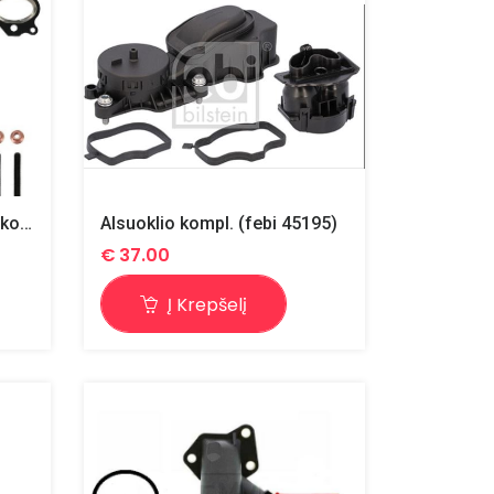
M57N išm.kol. montavimo kompl. 2
Alsuoklio kompl. (febi 45195)
€
37.00
Į Krepšelį