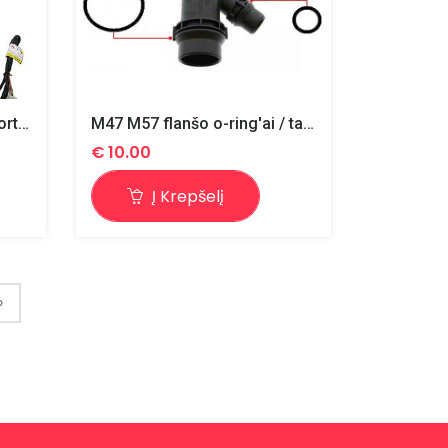
X5 E70 bagažinės lifto amortizatoriai, kompl.
M47 M57 flanšo o-ring'ai / tarpinės
€
10.00
Į Krepšelį
›