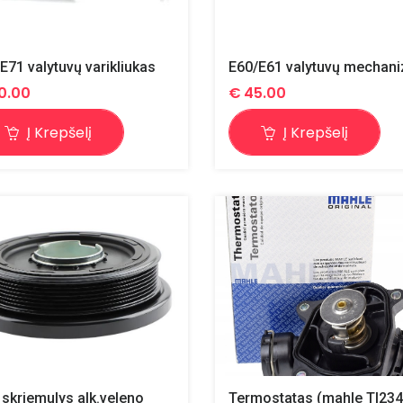
E71 valytuvų varikliukas
0.00
€
45.00
Į Krepšelį
Į Krepšelį
skriemulys alk.veleno
Termostatas (mahle TI234