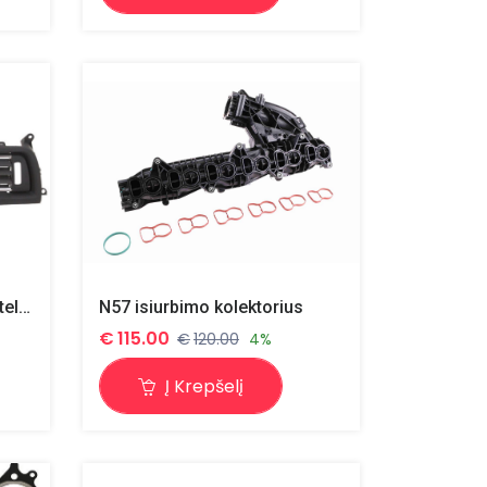
F10/F11 centrinės oro grotelės
N57 isiurbimo kolektorius
€
115.00
€
120.00
4%
Į Krepšelį