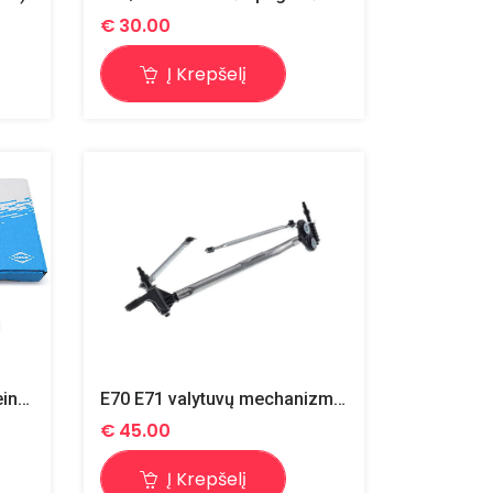
€
30.00
Į Krepšelį
Sklendės/tarpinė N47N / reinz 71-41322-00
E70 E71 valytuvų mechanizmas
€
45.00
Į Krepšelį