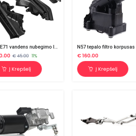
E70 E71 vandens nubegimo latakai / pertvaros (kompl.)
0.00
€
160.00
€
45.00
11%
Į Krepšelį
Į Krepšelį