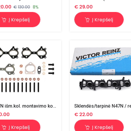
20.00
€
29.00
€
130.00
8%
Į Krepšelį
Į Krepšelį
M57N išm.kol. montavimo kompl. 1 (+turb.)
0.00
€
22.00
Į Krepšelį
Į Krepšelį