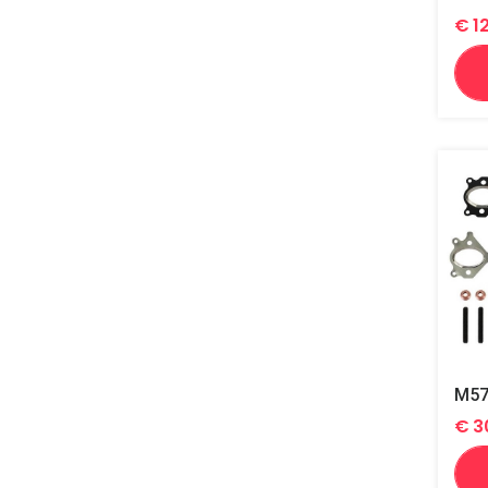
€
1
€
3