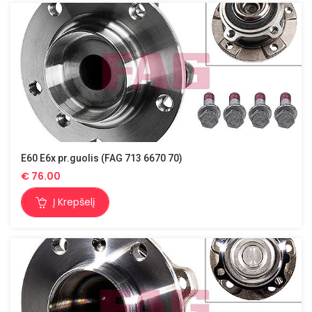
E60 E6x pr.guolis (FAG 713 6670 70)
€
76.00
Į Krepšelį