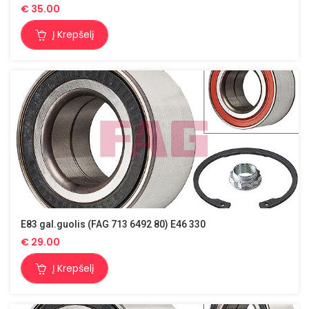
€
35.00
Į Krepšelį
E83 gal.guolis (FAG 713 6492 80) E46 330
€
29.00
Į Krepšelį