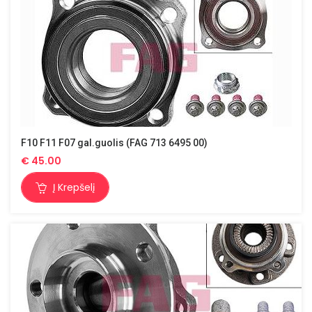
F10 F11 F07 gal.guolis (FAG 713 6495 00)
€
45.00
Į Krepšelį