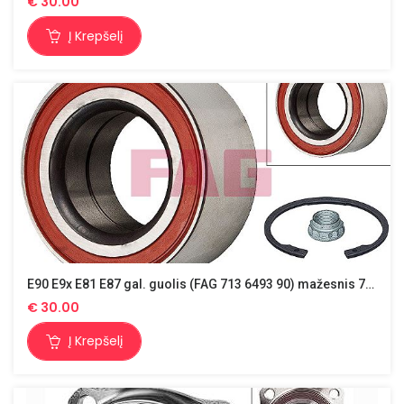
€
30.00
Į Krepšelį
E90 E9x E81 E87 gal. guolis (FAG 713 6493 90) mažesnis 75mm
€
30.00
Į Krepšelį