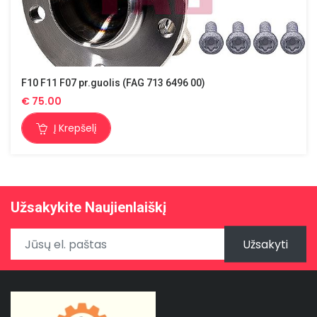
F10 F11 F07 pr.guolis (FAG 713 6496 00)
€
75.00
Į Krepšelį
Užsakykite Naujienlaiškį
Užsakyti