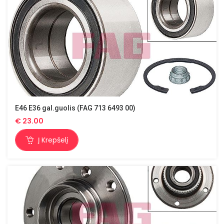
E46 E36 gal.guolis (FAG 713 6493 00)
€
23.00
Į Krepšelį