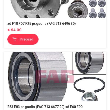
xd F10 F07 F25 pr.guolis (FAG 713 6496 30)
€
94.00
Į Krepšelį
E53 E83 pr.guolis (FAG 713 6677 90) xd E60 E90