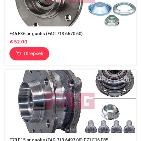
E46 E36 pr.guolis (FAG 713 6670 60)
€
52.00
Į Krepšelį
E70 F15 pr.guolis (FAG 713 6497 00) E71 F16 F85