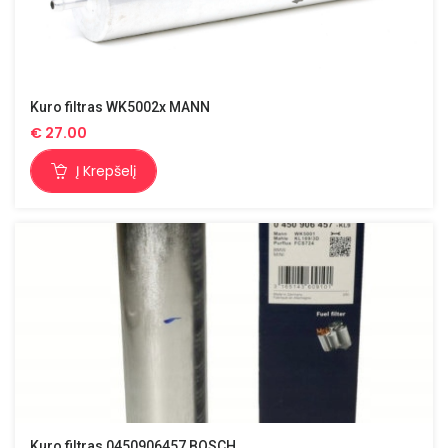
Kuro filtras WK5002x MANN
€
27.00
Į Krepšelį
Kuro filtras 0450906457 BOSCH