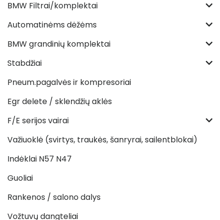
BMW Filtrai/komplektai
Automatinėms dėžėms
BMW grandinių komplektai
Stabdžiai
Pneum.pagalvės ir kompresoriai
Egr delete / sklendžių aklės
F/E serijos vairai
Važiuoklė (svirtys, traukės, šanryrai, sailentblokai)
Indėklai N57 N47
Guoliai
Rankenos / salono dalys
Vožtuvų dangteliai