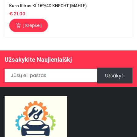
Kuro filtras KL169/4D KNECHT (MAHLE)
€
21.00
Į Krepšelį
Užsakykite Naujienlaiškį
Užsakyti