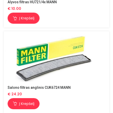
Alyvos filtras HU721/4x MANN
€
10.00
Į Krepšelį
Salono filtras anglinis CUK6724 MANN
€
24.20
Į Krepšelį