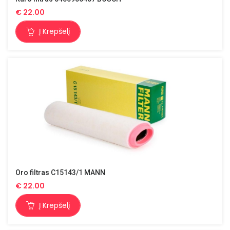
€
22.00
Į Krepšelį
Oro filtras C15143/1 MANN
€
22.00
Į Krepšelį