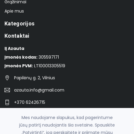
Grąžinimai
Apie mus
Kategorijos
Kontaktai
IĮ Azauta
Įmonės kodas:
305597171
Įmonės PVM:
LT100013305519
Papilėnų g. 2, Vilnius
azauta.info@gmail.com
+370 62426715
Facebook
Mes naudojame slapukus, kad pagerintume
jūsų patirtį naudojantis šia svetaine. Spauskite
„Patvirtinti“, jog perskaitėte ir priimate mūsų