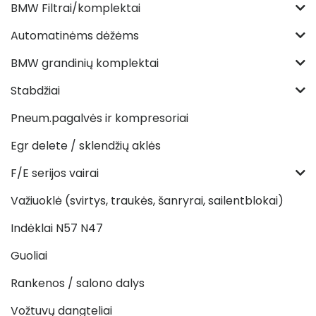
BMW Filtrai/komplektai
Automatinėms dėžėms
BMW grandinių komplektai
Stabdžiai
Pneum.pagalvės ir kompresoriai
Egr delete / sklendžių aklės
F/E serijos vairai
Važiuoklė (svirtys, traukės, šanryrai, sailentblokai)
Indėklai N57 N47
Guoliai
Rankenos / salono dalys
Vožtuvų dangteliai