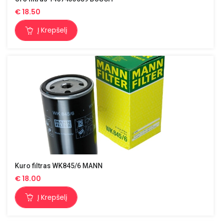
€
18.50
Į Krepšelį
Kuro filtras WK845/6 MANN
€
18.00
Į Krepšelį