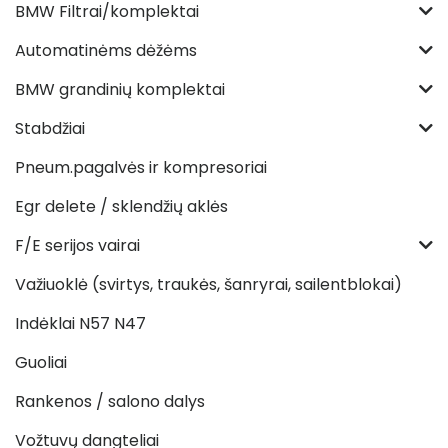
BMW Filtrai/komplektai
Automatinėms dėžėms
BMW grandinių komplektai
Stabdžiai
Pneum.pagalvės ir kompresoriai
Egr delete / sklendžių aklės
F/E serijos vairai
Važiuoklė (svirtys, traukės, šanryrai, sailentblokai)
Indėklai N57 N47
Guoliai
Rankenos / salono dalys
Vožtuvų dangteliai