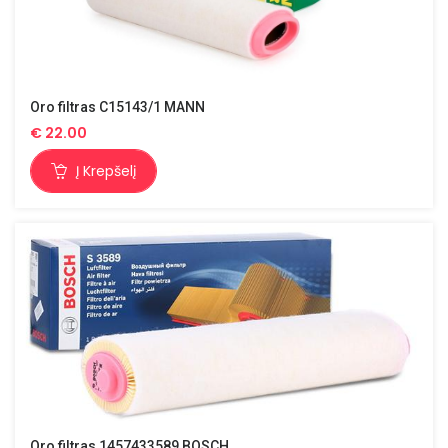
Oro filtras C15143/1 MANN
€
22.00
Į Krepšelį
Oro filtras 1457433589 BOSCH