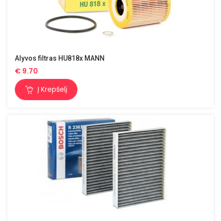
Alyvos filtras HU818x MANN
€
9.70
Į Krepšelį