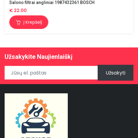
Salono filtrai angliniai 1987432361 BOSCH
€
22.00
Į Krepšelį
Užsakykite Naujienlaiškį
Užsakyti