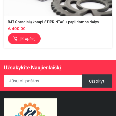
B47 Grandinių kompl.STIPRINTAS + papildomos dalys
€
400.00
Į Krepšelį
Užsakykite Naujienlaiškį
Užsakyti