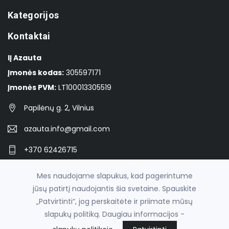
Kategorijos
Kontaktai
IĮ Azauta
Įmonės kodas:
305597171
Įmonės PVM:
LT100013305519
Papilėnų g. 2, Vilnius
azauta.info@gmail.com
+370 62426715
Facebook
Mes naudojame slapukus, kad pagerintume
jūsų patirtį naudojantis šia svetaine. Spauskite
„Patvirtinti“, jog perskaitėte ir priimate mūsų
© 2026
azauta
slapukų politiką. Daugiau informacijos -
el. parduotuvių nuoma
fronto.lt