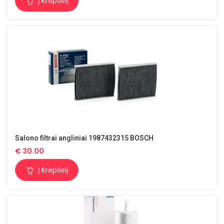
Į Krepšelį
Salono filtrai angliniai 1987432315 BOSCH
€
30.00
Į Krepšelį