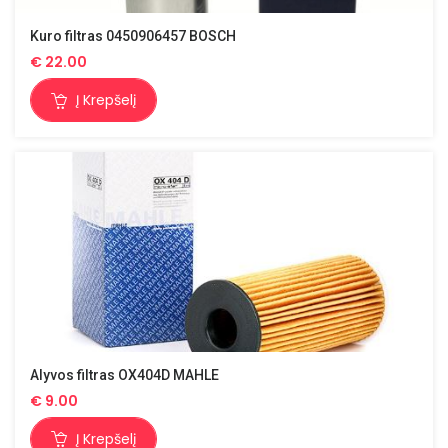
Kuro filtras 0450906457 BOSCH
€
22.00
Į Krepšelį
Alyvos filtras OX404D MAHLE
€
9.00
Į Krepšelį