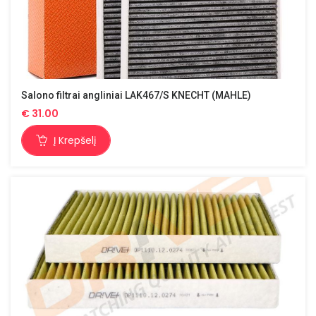
Salono filtrai angliniai LAK467/S KNECHT (MAHLE)
€
31.00
Į Krepšelį