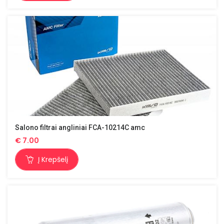
Salono filtrai angliniai FCA-10214C amc
€
7.00
Į Krepšelį