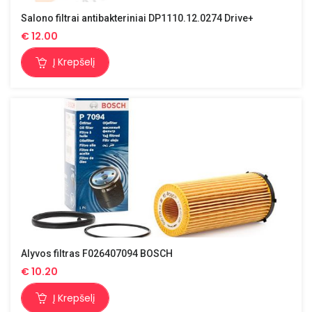
Salono filtrai antibakteriniai DP1110.12.0274 Drive+
€
12.00
Į Krepšelį
Alyvos filtras F026407094 BOSCH
€
10.20
Į Krepšelį