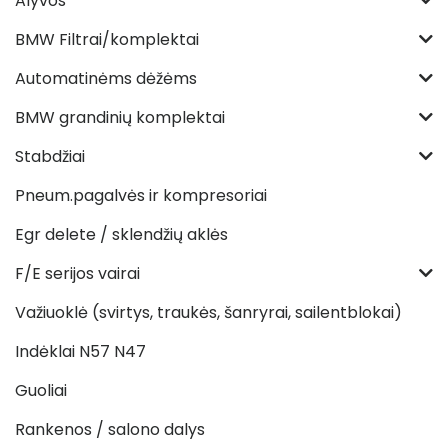
Alyvos
BMW Filtrai/komplektai
Automatinėms dėžėms
BMW grandinių komplektai
Stabdžiai
Pneum.pagalvės ir kompresoriai
Egr delete / sklendžių aklės
F/E serijos vairai
Važiuoklė (svirtys, traukės, šanryrai, sailentblokai)
Indėklai N57 N47
Guoliai
Rankenos / salono dalys