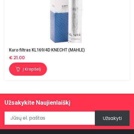
Kuro filtras KL169/4D KNECHT (MAHLE)
€
21.00
Į Krepšelį
Užsakykite Naujienlaiškį
Užsakyti