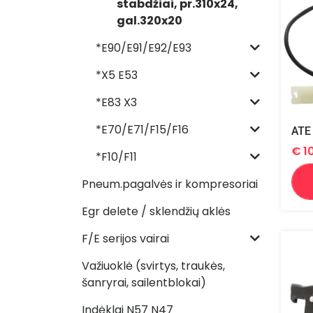
stabdžiai, pr.310x24,
gal.320x20
*E90/E91/E92/E93
*X5 E53
*E83 X3
*E70/E71/F15/F16
€
1
*F10/F11
Pneum.pagalvės ir kompresoriai
Egr delete / sklendžių aklės
F/E serijos vairai
Važiuoklė (svirtys, traukės,
šanryrai, sailentblokai)
Indėklai N57 N47