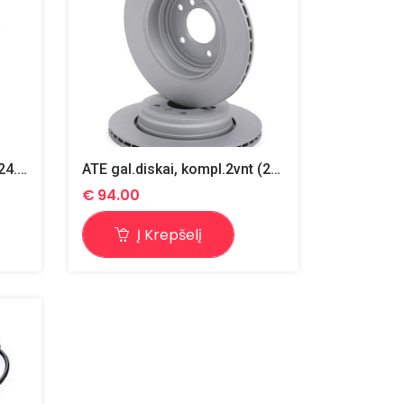
ATE pr.diskai, kompl.2vnt (24.0124-0181.1 x2)
ATE gal.diskai, kompl.2vnt (24.0120-0183.1 x2)
€
94.00
Į Krepšelį