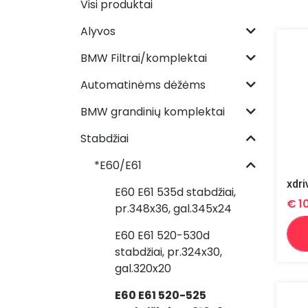
Visi produktai
Alyvos
BMW Filtrai/komplektai
Automatinėms dėžėms
BMW grandinių komplektai
Stabdžiai
*E60/E61
E60 E61 535d stabdžiai,
€
1
pr.348x36, gal.345x24
E60 E61 520-530d
stabdžiai, pr.324x30,
gal.320x20
E60 E61 520-525