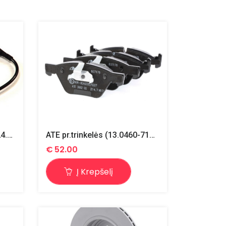
ATE gal.daviklis trinkelių (24.8190-0274.2)
ATE pr.trinkelės (13.0460-7176.2)
€
52.00
Į Krepšelį