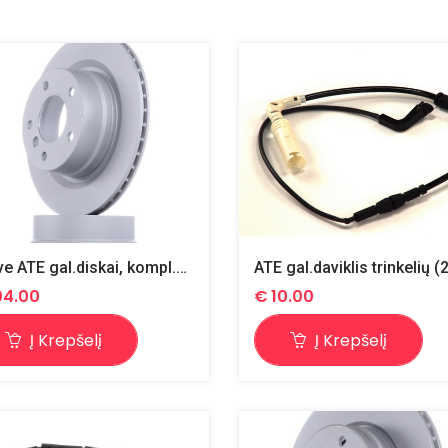
xdrive ATE gal.diskai, kompl.2vnt (24.0120-0213.1 x2)
04.00
€
10.00
Į Krepšelį
Į Krepšelį