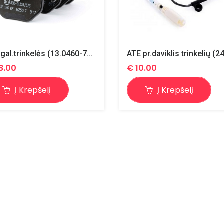
ATE gal.trinkelės (13.0460-7174.2)
8.00
€
10.00
Į Krepšelį
Į Krepšelį