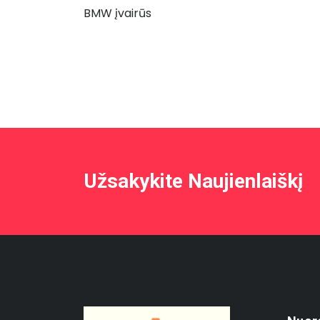
BMW įvairūs
Užsakykite Naujienlaiškį