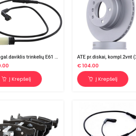
ATE gal.daviklis trinkelių E61 (24.8190-0275.2)
0.00
€
104.00
Į Krepšelį
Į Krepšelį