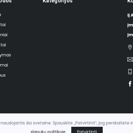
odos
Kategorijos
Ko
a
IĮ
tai
Įm
niai
Įm
tai
tymas
imai
mus
udojantis šia svetaine. Spauskite „Patvirtinti“, jog perskaitėte i
slapukų politikoje
Patvirtinti