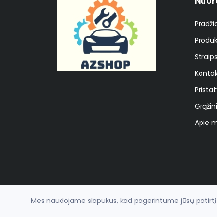
Nuor
Pradži
Produk
Straips
Kontak
Prista
Grąžin
Apie 
Mes naudojame slapukus, kad pagerintume jūsų patirtį na
© 2026
azauta