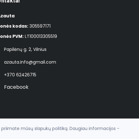
ntaktai
 Azauta
onės kodas:
305597171
onės PVM:
LT100013305519
Papilėnų g. 2, Vilnius
azauta.info@gmail.com
+370 62426715
Facebook
r priimate mūsų slapukų politiką. Daugiau informacijos -
el. parduotuvių nuoma
fronto.lt